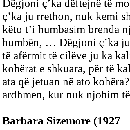
Dëgjoni ç’ka dëftejnë të mo
ç’ka ju rrethon, nuk kemi 
këto t’i humbasim brenda nj
humbën, … Dëgjoni ç’ka ju 
të afërmit të cilëve ju ka 
kohërat e shkuara, për të k
ata që jetuan në ato kohëra
ardhmen, kur nuk njohim të
Barbara Sizemore (1927 –