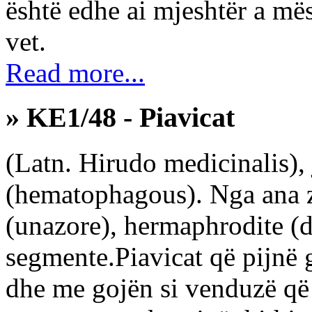
është edhe ai mjeshtër a më
vet.
Read more...
» KE1/48 - Piavicat
(Latn. Hirudo medicinalis),
(hematophagous). Nga ana z
(unazore), hermaphrodite (
segmente.Piavicat që pijnë 
dhe me gojën si venduzë që 