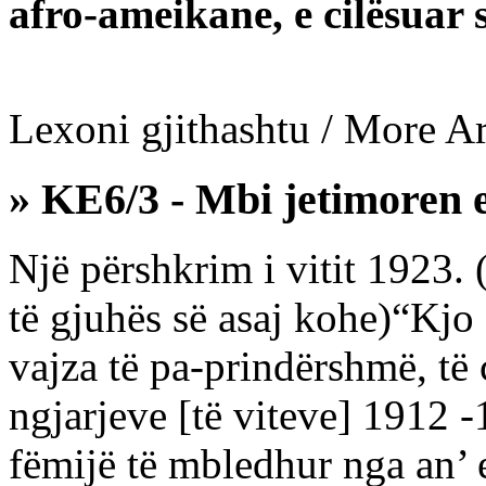
afro-ameikane, e cilësuar 
Lexoni gjithashtu / More Art
» KE6/3 - Mbi jetimoren 
Një përshkrim i vitit 1923. 
të gjuhës së asaj kohe)“Kjo
vajza të pa-prindërshmë, të c
ngjarjeve [të viteve] 1912 -
fëmijë të mbledhur nga an’ 